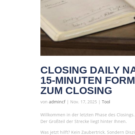
CLOSING DAILY N
15-MINUTEN FORM
ZUM CLOSING
von
admincf
|
Nov. 17, 2025
|
Tool
Willkommen in der letzten Phase des Closings.
Der Großteil der Strecke liegt hinter Ihnen.
Was jetzt hilft? Kein Zaubertrick. Sondern Diszi