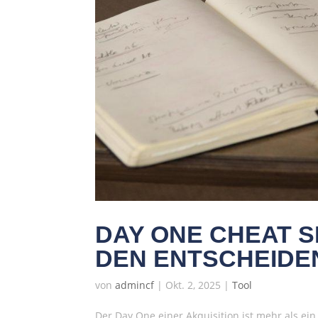
DAY ONE CHEAT S
DEN ENTSCHEIDE
von
admincf
|
Okt. 2, 2025
|
Tool
Der Day One einer Akquisition ist mehr als ein