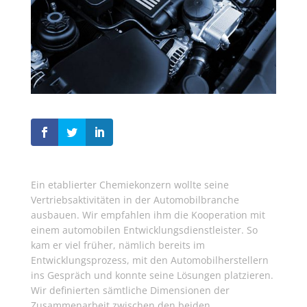
Ein etablierter Chemiekonzern wollte seine
Vertriebsaktivitäten in der Automobilbranche
ausbauen. Wir empfahlen ihm die Kooperation mit
einem automobilen Entwicklungsdienstleister. So
kam er viel früher, nämlich bereits im
Entwicklungsprozess, mit den Automobilherstellern
ins Gespräch und konnte seine Lösungen platzieren.
Wir definierten sämtliche Dimensionen der
Zusammenarbeit zwischen den beiden