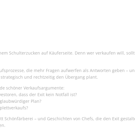
nem Schulterzucken auf Käuferseite. Denn wer verkaufen will, soll
aufsprozesse, die mehr Fragen aufwerfen als Antworten geben – u
 strategisch und rechtzeitig den Übergang plant.
ade schöner Verkaufsargumente:
storen, dass der Exit kein Notfall ist?
 glaubwürdiger Plan?
plettverkaufs?
att Schönfärberei – und Geschichten von Chefs, die den Exit gestalt
en.