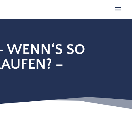
 – WENN‘S SO
AUFEN? –